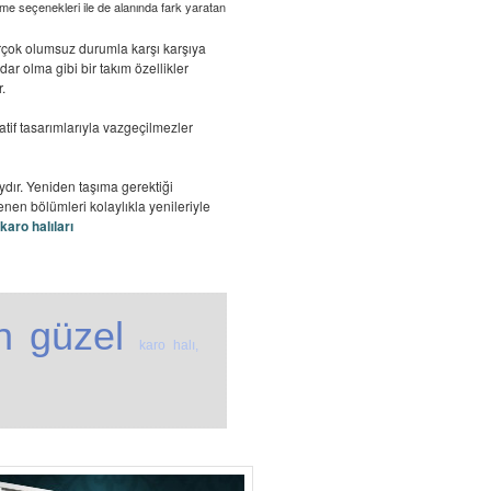
e seçenekleri ile de alanında fark yaratan
rçok olumsuz durumla karşı karşıya
ar olma gibi bir takım özellikler
.
tif tasarımlarıyla vazgeçilmezler
aydır. Yeniden taşıma gerektiği
nen bölümleri kolaylıkla yenileriyle
karo halıları
n güzel
karo halı,