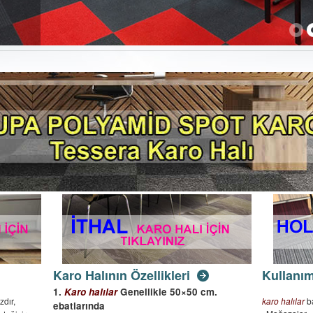
Karo Halının Özellikleri
Kullanım
1.
Karo halılar
Genellikle 50×50 cm.
zdır,
karo halılar
ba
ebatlarında