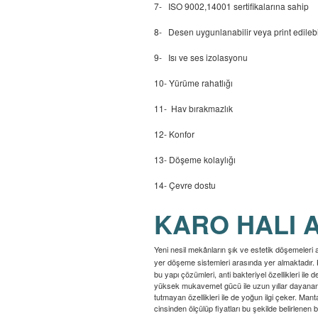
7- ISO 9002,14001 sertifikalarına sahip
8- Desen uygunlanabilir veya print edilebil
9- Isı ve ses izolasyonu
10- Yürüme rahatlığı
11- Hav bırakmazlık
12- Konfor
13- Döşeme kolaylığı
14- Çevre dostu
KARO HALI 
Yeni nesil mekânların şık ve estetik döşemeleri
yer döşeme sistemleri arasında yer almaktadır. Kol
bu yapı çözümleri, anti bakteriyel özellikleri ile
yüksek mukavemet gücü ile uzun yıllar dayanan, e
tutmayan özellikleri ile de yoğun ilgi çeker. Man
cinsinden ölçülüp fiyatları bu şekilde belirlenen 