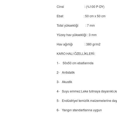
Cinsi : (%100 P-DY)
Ebat : 50 cm x 50 cm
Total yüksekliği : 7 mm
Yüzey hav yüksekliği : 3 mm
Hav ağırlığı : 380 gr/m2
KARO HALI ÖZELLİKLERİ:
1- 50x50 cm ebatlarında
2- Antistatik
3- Akustik
4- Suyu emmez.Leke tutmaya dayanıklı,k
5- Endüstriyel temizlik malzemelerine day
6- Yangın standartlarına uygun