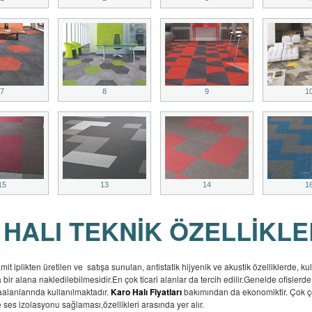
7
8
9
1
15
13
14
1
 HALI TEKNİK ÖZELLİKL
 iplikten üretilen ve satışa sunulan, antistatik hijyenik ve akustik özelliklerde, ku
bir alana nakledilebilmesidir.En çok ticari alanlar da tercih edilir.Genelde ofislerde
aalanlarında kullanılmaktadır.
Karo Halı Fiyatları
bakımından da ekonomiktir. Çok çeş
 ses izolasyonu sağlaması,özellikleri arasında yer alır.