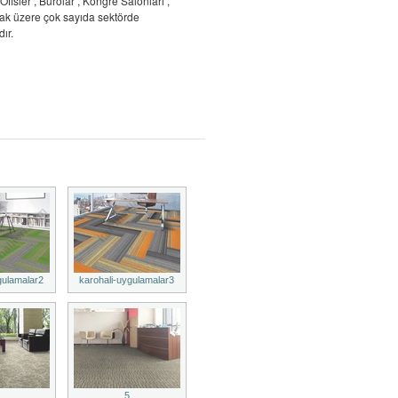
Ofisler , Bürolar , Kongre Salonları ,
ak üzere çok sayıda sektörde
ır.
gulamalar2
karohali-uygulamalar3
5