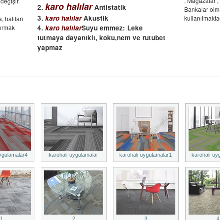
, Mağazalar , 
değişir.
karo halılar
2.
Antistatik
Bankalar olm
3.
karo halılar
Akustik
kullanılmaktad
, halıları
dırmak
4.
karo halılar
Suyu emmez: Leke
tutmaya dayanıklı, koku,nem ve rutubet
yapmaz
ygulamalar4
karohali-uygulamalar
karohali-uygulamalar1
karohali-uy
1
2
3
4