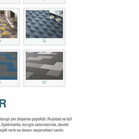
0
11
6
17
ER
llanışlı yer döşeme çeşididir. Rutubet ve küf
, tiyatrolarda, kongre salonlarında, devlet
itli renk ve desen seçenekleri vardır.