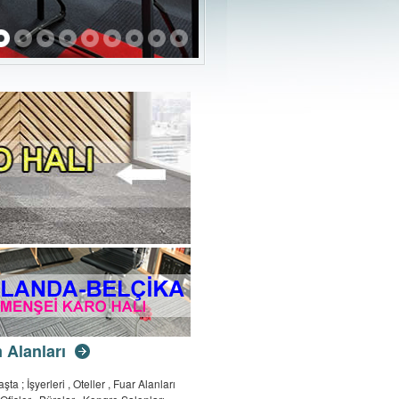
 Alanları
şta ; İşyerleri , Oteller , Fuar Alanları