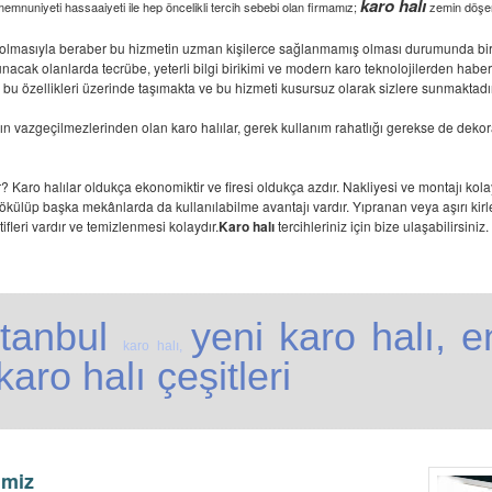
karo halı
emnuniyeti hassaaiyeti ile hep öncelikli tercih sebebi olan firmamız;
zemin döşem
nin olmasıyla beraber bu hizmetin uzman kişilerce sağlanmamış olması durumunda bi
unacak olanlarda tecrübe, yeterli bilgi birikimi ve modern karo teknolojilerden haberd
bu özellikleri üzerinde taşımakta ve bu hizmeti kusursuz olarak sizlere sunmaktadır
ın vazgeçilmezlerinden olan karo halılar, gerek kullanım rahatlığı gerekse de dekora
r? Karo halılar oldukça ekonomiktir ve firesi oldukça azdır. Nakliyesi ve montajı kol
külüp başka mekânlarda da kullanılabilme avantajı vardır. Yıpranan veya aşırı kirle
atifleri vardır ve temizlenmesi kolaydır.
Karo halı
tercihleriniz için bize ulaşabilirsiniz.
stanbul
yeni karo halı,
e
karo halı,
karo halı çeşitleri
imiz