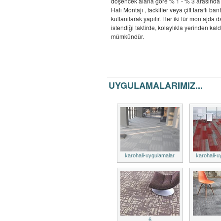
döşencek alana göre % 1 - % 3 arasında 
Halı Montajı , tackifier veya çift taraflı bant
kullanılarak yapılır. Her iki tür montajda da
istendiği taktirde, kolaylıkla yerinden kal
mümkündür.
UYGULAMALARIMIZ...
karohali-uygulamalar
karohali-u
6