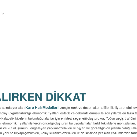
ir.
ALIRKEN DİKKAT
Karo Halı Modelleri
 arasında yer alan
, zengin renk ve desen alternatifleri ile tiyatro, otel,
ay uygulanabilirliği, ekonomik fiyatları, estetik ve dekoratif duruşu ile son yıllarda en fazla t
 de kalabalık kitlelerin bulunduğu alanlar için en ideal seçeneği oluşturuyor. Yoğun geçiş trafiği
konomik fiyatları ile tercih önceliği oluşturan bu uygulamalar, farklı tekniklerle montajlanan
tar ve küf oluşumunu engelleyen yapısal özellikleri ile hijyen ve görselliğin ön planda olduğu 
bu yeni nesil yapı çözümleri, kolay kullanım özellikleri ile de sınıfında yer alan çözümlerden far