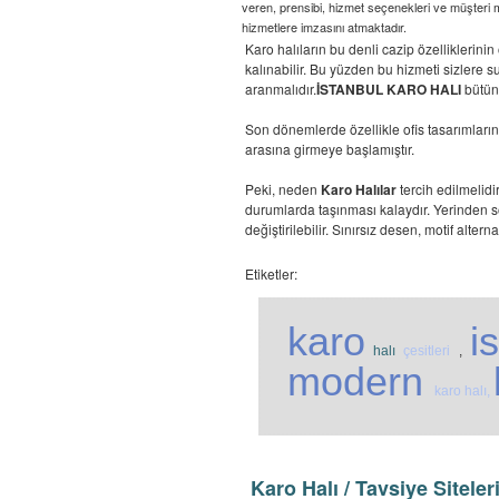
veren, prensibi, hizmet seçenekleri ve müşteri m
hizmetlere imzasını atmaktadır.
Karo halıların bu denli cazip özellikleri
kalınabilir. Bu yüzden bu hizmeti sizlere s
aranmalıdır.
İSTANBUL KARO HALI
bütün 
Son dönemlerde özellikle ofis tasarımların
arasına girmeye başlamıştır.
Peki, neden
Karo Halılar
tercih edilmelidi
durumlarda taşınması kalaydır. Yerinden sö
değiştirilebilir. Sınırsız desen, motif altern
Etiketler:
karo
i
halı
çesitleri
,
modern
karo halı,
Karo Halı / Tavsiye Siteler