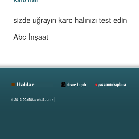
Karo Halı
sizde uğrayın karo halınızı test edin
Abc İnşaat
© 2013 50x50karohali.com /