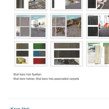
ithal karo halı fiyatları
ithal karo halılar, ithal karo halı,associated carpets