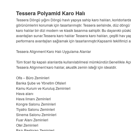
Tessera Polyamid Karo Halı
Tessera Döngü yığını Döngü havlı yapıya sahip karo halıları, koridorlarda
görünümlerini korumak için tasarlanmıştır. Tessera serisinde, düz döngü ve
karo halılar bir dizi modern ve klasik tasarıma sahiptir. Bu dayanıklı püskü
avantajları sunar.Tessera karo halılar Tessera karo halıları, çeşitli hav yap
performans avantajları sağlamak için tasarlanmıştır.Kapsamlı teklifimizi 
Tessera Alignment Karo Halı Uygulama Alanlar
Tüm ticari tip kapalı alanlarda kullanılabilmesi mümkündür.Genellikle Açık 
Tessera Alignment karo halılar, akustik zemin isteği için idealdir.
Ofis – Büro Zeminleri
Banka Şube ve Yönetim Ofisleri
Kamu Kurum ve Kuruluş Zeminleri
Hava alanı
Hava limanı Zeminleri
Kongre Salonu Zeminleri
Tiyatro Salonu Zeminleri
Sinema Salonu Zeminleri
Fuar Alanı Zeminleri
Otel Zeminleri
Bazı Restoran Zeminleri