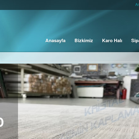
A
Anasayfa
Bizkimiz
Karo Halı
Sip