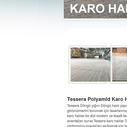
Tessera Polyamid Karo H
Tessera Döngü yığını Döngü havlı yapıya
görünümlerini korumak için tasarlanmışt
karo halılar bir dizi modern ve klasik ta
avantajları sunar.Tessera karo halılar Te
performans avantajları sağlamak için ta