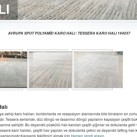
AVRUPA SPOT POLYAMİD KARO HALI / TESSERA KARO HALI 194037
alı
 sahip karo halıları, koridorlarda ve resepsiyon alanlarında bile binaların en zorlu
ır. Tessera serisinde, düz döngü ve tasarımcı döngü yapılarını kapsayan çeşitli bukle
sarıma sahiptir. Bu dayanıklı püsküllü halı karoları çeşitli yığınlar ve dokularda geli
ssera karo halıları, çeşitli hav yapıları ve dokularda çekici ve dayanıklı tafting halı k
sarlanmıştır.Kapsamlı teklifimizi almak için
Hemen şimdi arayın