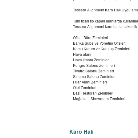
Tessera Alignment Karo Halı Uygulama
Tüm ticari tip kapalı alanlarda kullanıl
Tessera Alignment karo halılar, akustik z
Ofis – Büro Zeminleri
Banka Şube ve Yönetim Ofisleri
Kamu Kurum ve Kuruluş Zeminleri
Hava alanı
Hava limanı Zeminleri
Kongre Salonu Zeminleri
Tiyatro Salonu Zeminleri
Sinema Salonu Zeminleri
Fuar Alanı Zeminleri
Otel Zeminleri
Bazı Restoran Zeminleri
Mağaza – Showroom Zeminleri
Karo Halı