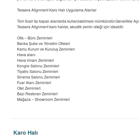
Tessera Alignment Karo Halı Uygulama Alanlar
Tüm ticari tip kapalı alanlarda kullanılabilmesi mümkündür.Genellikle Açık 
Tessera Alignment karo halılar, akustik zemin isteği için idealdir.
Ofis – Büro Zeminleri
Banka Şube ve Yönetim Ofisleri
Kamu Kurum ve Kuruluş Zeminleri
Hava alanı
Hava limanı Zeminleri
Kongre Salonu Zeminleri
Tiyatro Salonu Zeminleri
Sinema Salonu Zeminleri
Fuar Alanı Zeminleri
Otel Zeminleri
Bazı Restoran Zeminleri
Mağaza – Showroom Zeminleri
Karo Halı