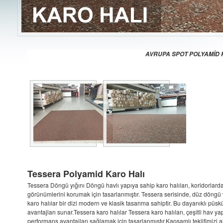
AVRUPA SPOT POLYAMİD K
Tessera Polyamid Karo Halı
Tessera Döngü yığını Döngü havlı yapıya sahip karo halıları, koridorlarda
görünümlerini korumak için tasarlanmıştır. Tessera serisinde, düz döngü ve
karo halılar bir dizi modern ve klasik tasarıma sahiptir. Bu dayanıklı püskü
avantajları sunar.Tessera karo halılar Tessera karo halıları, çeşitli hav yap
performans avantajları sağlamak için tasarlanmıştır.Kapsamlı teklifimizi 